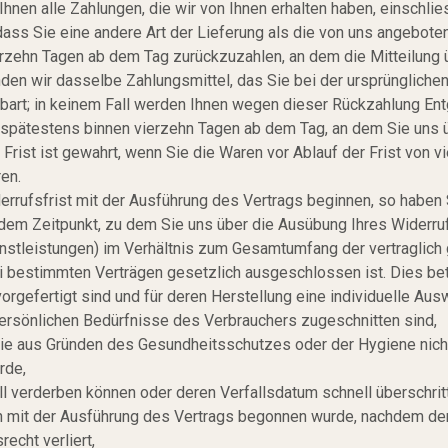
Ihnen alle Zahlungen, die wir von Ihnen erhalten haben, einschli
dass Sie eine andere Art der Lieferung als die von uns angebote
erzehn Tagen ab dem Tag zurückzuzahlen, an dem die Mitteilung ü
en wir dasselbe Zahlungsmittel, das Sie bei der ursprünglichen
bart; in keinem Fall werden Ihnen wegen dieser Rückzahlung Ent
 spätestens binnen vierzehn Tagen ab dem Tag, an dem Sie uns ü
rist ist gewahrt, wenn Sie die Waren vor Ablauf der Frist von v
en.
derrufsfrist mit der Ausführung des Vertrags beginnen, so habe
 dem Zeitpunkt, zu dem Sie uns über die Ausübung Ihres Widerruf
ienstleistungen) im Verhältnis zum Gesamtumfang der vertraglich
i bestimmten Verträgen gesetzlich ausgeschlossen ist. Dies bet
 vorgefertigt sind und für deren Herstellung eine individuelle 
persönlichen Bedürfnisse des Verbrauchers zugeschnitten sind,
 die aus Gründen des Gesundheitsschutzes oder der Hygiene nich
rde,
ll verderben können oder deren Verfallsdatum schnell überschrit
enn mit der Ausführung des Vertrags begonnen wurde, nachdem de
recht verliert,