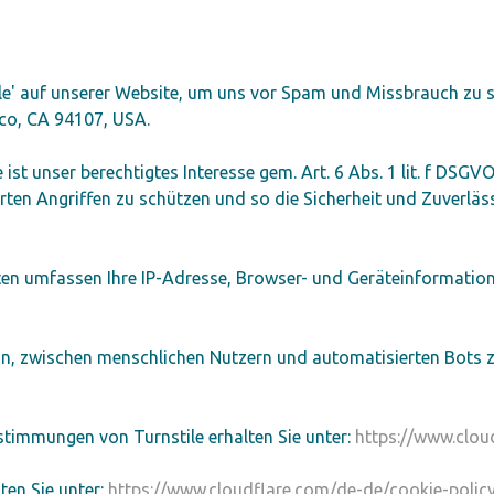
e' auf unserer Website, um uns vor Spam und Missbrauch zu sch
sco, CA 94107, USA.
 ist unser berechtigtes Interesse gem. Art. 6 Abs. 1 lit. f DS
ten Angriffen zu schützen und so die Sicherheit und Zuverläss
aten umfassen Ihre IP-Adresse, Browser- und Geräteinformation
in, zwischen menschlichen Nutzern und automatisierten Bots z
timmungen von Turnstile erhalten Sie unter:
https://www.clou
ten Sie unter:
https://www.cloudflare.com/de-de/cookie-polic