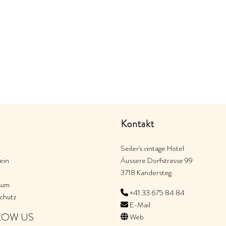
Kontakt
Seiler's vintage Hotel
ein
Äussere Dorfstrasse 99
3718 Kandersteg
sum
+41 33 675 84 84
chutz
E-Mail
LOW US
Web