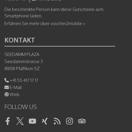
Die beschenkte Person kann diese Gutscheine aufs
Smartphone laden.
Erfahren Sie mehr über voucher2mobile »
KONTAKT
SEEDAMM PLAZA
Seedammstrasse 3
8808 Pfäffikon SZ
+41 55 417 17 17
E-Mail
Web
FOLLOW US
Facebook
Twitter
Youtube
Xing
RSS
Instagram
Tripadvisor