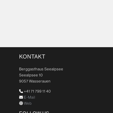
KONTAKT
Berggasthaus Seealpsee
Seealpsee 10
9057 Wasserauen
+41 71 799 11 40
E-Mail
Web