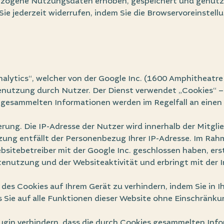
zogene Nutzungsdaten erhoben, gespeichert und genutzt
Sie jederzeit widerrufen, indem Sie die Browservoreinstel
nalytics“, welcher von der Google Inc. (1600 Amphitheat
enutzung durch Nutzer. Der Dienst verwendet „Cookies“ –
s gesammelten Informationen werden im Regelfall an einen
erung. Die IP-Adresse der Nutzer wird innerhalb der Mitg
zung entfällt der Personenbezug Ihrer IP-Adresse. Im Rah
sitebetreiber mit der Google Inc. geschlossen haben, erst
enutzung und der Websiteaktivität und erbringt mit der
g des Cookies auf Ihrem Gerät zu verhindern, indem Sie in
ss Sie auf alle Funktionen dieser Website ohne Einschränk
ugin verhindern, dass die durch Cookies gesammelten Infor