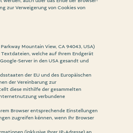
 werden, auch über das Ende der Browser-
lung zur Verweigerung von Cookies von
re Parkway Mountain View, CA 94043, USA)
 Textdateien, welche auf Ihrem Endgerät
 Google-Server in den USA gesandt und
liedsstaaten der EU und des Europäischen
men der Vereinbarung zur
ellt diese mithilfe der gesammelten
 Internetnutzung verbundene
 Ihrem Browser entsprechende Einstellungen
ungen zugreifen können, wenn Ihr Browser
mationen (inklusive Ihrer IP-Adresse) an