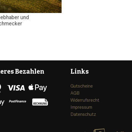
iebhaber und
schmecker
heres Bezahlen
Links
Gutscheine
AGB
Widerrufsrecht
Impressum
Datenschutz