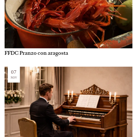
FFDC Pranzo con aragosta
07
NOV