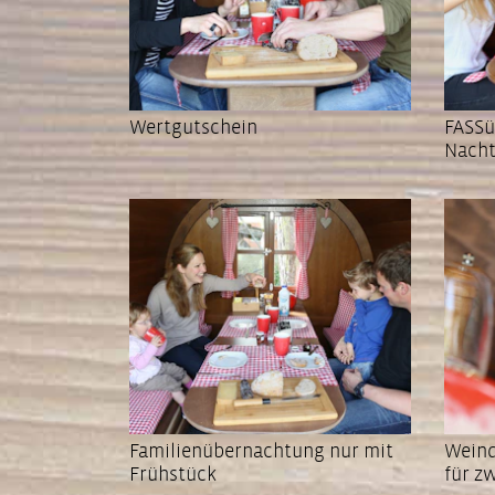
Wertgutschein
FASSü
Nacht
Familienübernachtung nur mit
Weind
Frühstück
für z