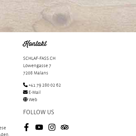
Kontakt
SCHLAF-FASS.CH
Löwengasse 7
7208 Malans
+41 79 280 02 62
E-Mail
Web
FOLLOW US
ese
Facebook
Youtube
Instagram
Tripadvisor
aden.