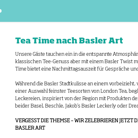
p
Tea Time nach Basler Art
Unsere Gäste tauchen ein in die entspannte Atmosphä
klassischen Tee-Genuss aber mit einem Basler Twist mit
Time bietet eine Nachmittagsauszeit für Gespräche und
Während die Basler Stadtkulisse an einem vorbeizieht,
einer Auswahl feinster Teesorten von London Tea, beg
Leckereien, inspiriert von der Region mit Produkten de
beider Basel, Beschle, Jakob’s Basler Leckerly oder Drea
VERGESST DIE THEMSE – WIR ZELEBRIEREN JETZT D
BASLER ART