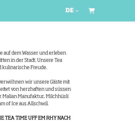
DE
Warenkorb
re auf dem Wasser und erleben
ten in der Stadt. Unsere Tea
 kulinarische Freude.
 verwöhnen wir unsere Gäste mit
leitet von herzhaften und süssen
r Malian Manufaktur, Milchhüsli
m of Ice aus Allschwil.
IE TEA TIME UFF EM RHY NACH