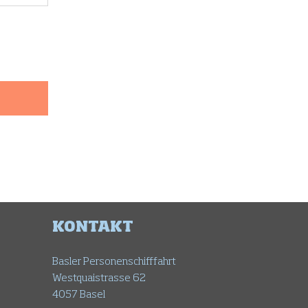
KONTAKT
Basler Personenschifffahrt
Westquaistrasse 62
4057 Basel