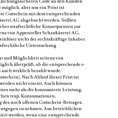
 fälschungssicheren Code an den Kunden
möglich, aber nur ein Print ist
ste Gutschein mit dem entsprechenden
äserei AG abgebucht werden. Sollten
cher strafrechtliche Konsequenzen zur
itens von Appenzeller Schaukäserei AG,
einlöser nicht der rechtskräftige Inhaber
trafrechtliche Untersuchung
ht und Möglichkeit seitens von
iglich überprüft, ob die entsprechende e-
uch wirklich bezahlt wurde.
tschein). Nach Ablauf dieser Frist ist
werden nicht ersetzt. Auch können
nes mehr als die konsumierte Leistung,
uchen resp. Konsumationen,
g des noch offenen Gutschein-Betrages.
l entgegen zu nehmen. Aus betrieblichen
tiert werden, wenn eine entsprechende