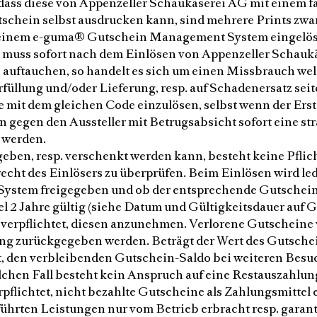
 dass diese von Appenzeller Schaukäserei AG mit einem
chein selbst ausdrucken kann, sind mehrere Prints zwar 
mit einem e-guma® Gutschein Management System eingelö
d muss sofort nach dem Einlösen von Appenzeller Schauk
 auftauchen, so handelt es sich um einen Missbrauch wel
Erfüllung und/oder Lieferung, resp. auf Schadenersatz se
 mit dem gleichen Code einzulösen, selbst wenn der Erst
n gegen den Aussteller mit Betrugsabsicht sofort eine s
 werden.
ben, resp. verschenkt werden kann, besteht keine Pflic
cht des Einlösers zu überprüfen. Beim Einlösen wird led
tem freigegeben und ob der entsprechende Gutschein a
2 Jahre gültig (siehe Datum und Gültigkeitsdauer auf Gu
verpflichtet, diesen anzunehmen. Verlorene Gutscheine 
g zurückgegeben werden. Beträgt der Wert des Gutschei
it, den verbleibenden Gutschein-Saldo bei weiteren Bes
lchen Fall besteht kein Anspruch auf eine Restauszahlun
rpflichtet, nicht bezahlte Gutscheine als Zahlungsmitte
hrten Leistungen nur vom Betrieb erbracht resp. garan