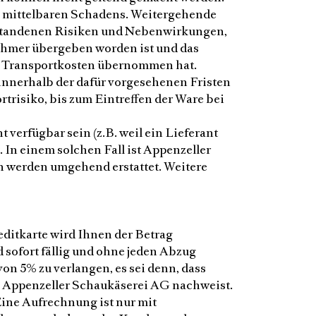
n mittelbaren Schadens. Weitergehende
entstandenen Risiken und Nebenwirkungen,
ehmer übergeben worden ist und das
die Transportkosten übernommen hat.
nerhalb der dafür vorgesehenen Fristen
trisiko, bis zum Eintreffen der Ware bei
 verfügbar sein (z.B. weil ein Lieferant
 In einem solchen Fall ist Appenzeller
n werden umgehend erstattet. Weitere
ditkarte wird Ihnen der Betrag
sofort fällig und ohne jeden Abzug
n 5% zu verlangen, es sei denn, dass
n Appenzeller Schaukäserei AG nachweist.
ne Aufrechnung ist nur mit