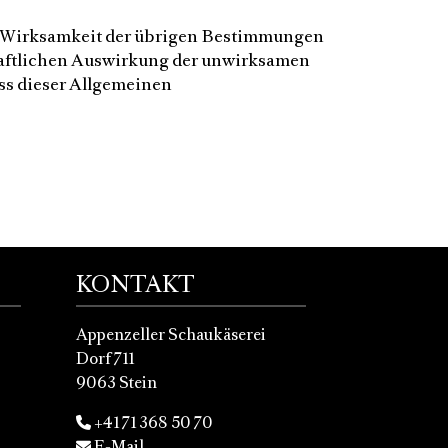
e Wirksamkeit der übrigen Bestimmungen
chaftlichen Auswirkung der unwirksamen
ss dieser Allgemeinen
KONTAKT
Appenzeller Schaukäserei
Dorf 711
9063 Stein
+41 71 368 50 70
E-Mail