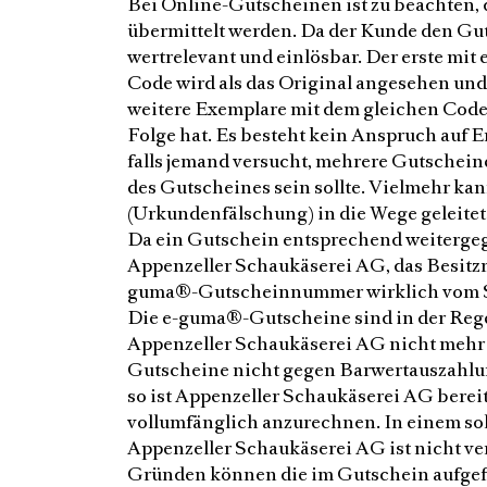
Bei Online-Gutscheinen ist zu beachten,
übermittelt werden. Da der Kunde den Guts
wertrelevant und einlösbar. Der erste 
Code wird als das Original angesehen un
weitere Exemplare mit dem gleichen Code
Folge hat. Es besteht kein Anspruch auf 
falls jemand versucht, mehrere Gutscheine
des Gutscheines sein sollte. Vielmehr kan
(Urkundenfälschung) in die Wege geleitet
Da ein Gutschein entsprechend weitergege
Appenzeller Schaukäserei AG, das Besitzre
guma®-Gutscheinnummer wirklich vom Sys
Die e-guma®-Gutscheine sind in der Regel 
Appenzeller Schaukäserei AG nicht mehr 
Gutscheine nicht gegen Barwertauszahlun
so ist Appenzeller Schaukäserei AG bere
vollumfänglich anzurechnen. In einem so
Appenzeller Schaukäserei AG ist nicht ve
Gründen können die im Gutschein aufgefü