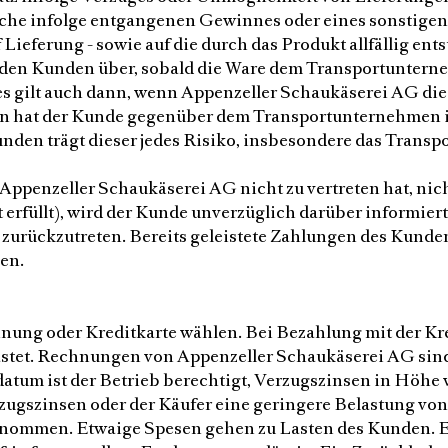
üche infolge entgangenen Gewinnes oder eines sonstige
 Lieferung - sowie auf die durch das Produkt allfällig 
f den Kunden über, sobald die Ware dem Transportuntern
Dies gilt auch dann, wenn Appenzeller Schaukäserei AG 
hat der Kunde gegenüber dem Transportunternehmen in
en trägt dieser jedes Risiko, insbesondere das Transpor
 Appenzeller Schaukäserei AG nicht zu vertreten hat, nicht
erfüllt), wird der Kunde unverzüglich darüber informiert.
zurückzutreten. Bereits geleistete Zahlungen des Kunde
en.
ung oder Kreditkarte wählen. Bei Bezahlung mit der Kre
stet. Rechnungen von Appenzeller Schaukäserei AG sind 
tum ist der Betrieb berechtigt, Verzugszinsen in Höhe vo
ugszinsen oder der Käufer eine geringere Belastung vo
nommen. Etwaige Spesen gehen zu Lasten des Kunden. Ei