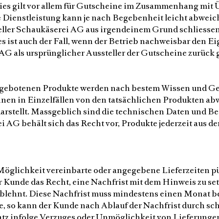
. Dies gilt vor allem für Gutscheine im Zusammenhang mi
ienstleistung kann je nach Begebenheit leicht abweiche
ller Schaukäserei AG aus irgendeinem Grund schliessen o
ist auch der Fall, wenn der Betrieb nachweisbar den Ei
 AG als ursprünglicher Aussteller der Gutscheine zurüc
gebotenen Produkte werden nach bestem Wissen und Gewi
n in Einzelfällen von den tatsächlichen Produkten abwe
arstellt. Massgeblich sind die technischen Daten und B
 AG behält sich das Recht vor, Produkte jederzeit aus 
öglichkeit vereinbarte oder angegebene Lieferzeiten p
r Kunde das Recht, eine Nachfrist mit dem Hinweis zu se
ablehnt. Diese Nachfrist muss mindestens einen Monat 
, so kann der Kunde nach Ablauf der Nachfrist durch schr
tz infolge Verzuges oder Unmöglichkeit von Lieferunge