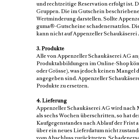
und rechtzeitige Reservation erfolgt ist
Gruppen. Die im Gutschein beschriebene D
Wertminderung darstellen. Sollte Appenze
guma®-Gutscheine schadenersatzlos. Dies 
kann nicht auf Appenzeller Schaukäserei
3. Produkte
Alle von Appenzeller Schaukäserei AG an
Produktabbildungen im Online-Shop könne
oder Grösse), was jedoch keinen Mangel d
angegeben sind. Appenzeller Schaukäserei
Produkte zu ersetzen.
4. Lieferung
Appenzeller Schaukäserei AG wird nach M
als sechs Wochen überschritten, so hat de
Kaufgegenstandes nach Ablauf der Frist 
über ein neues Lieferdatum nicht zustande
vom Abschluss zurücktreten. Schadenersa