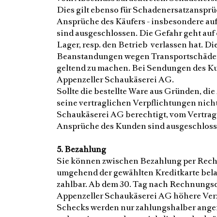
Dies gilt ebenso für Schadenersatzanspr
Ansprüche des Käufers - insbesondere auf
sind ausgeschlossen. Die Gefahr geht au
Lager, resp. den Betrieb verlassen hat. 
Beanstandungen wegen Transportschäden 
geltend zu machen. Bei Sendungen des Kund
Appenzeller Schaukäserei AG.
Sollte die bestellte Ware aus Gründen, die
seine vertraglichen Verpflichtungen nicht 
Schaukäserei AG berechtigt, vom Vertrag 
Ansprüche des Kunden sind ausgeschloss
5. Bezahlung
Sie können zwischen Bezahlung per Rechn
umgehend der gewählten Kreditkarte bela
zahlbar. Ab dem 30. Tag nach Rechnungsda
Appenzeller Schaukäserei AG höhere Verz
Schecks werden nur zahlungshalber ange