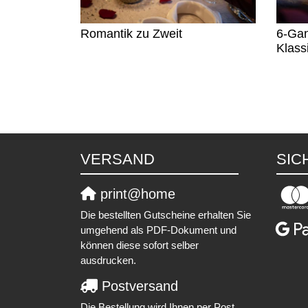
Romantik zu Zweit
6-Gan
Klass
VERSAND
SIC
print@home
Die bestellten Gutscheine erhalten Sie
umgehend als PDF-Dokument und
können diese sofort selber
ausdrucken.
Postversand
Die Bestellung wird Ihnen per Post