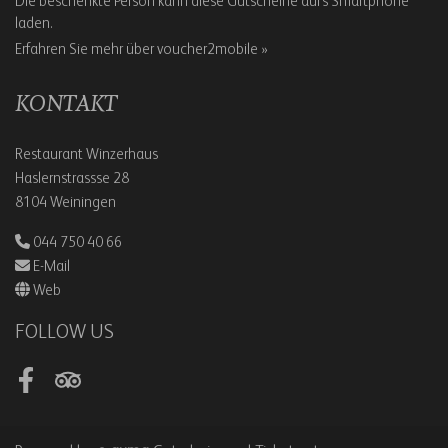
Die beschenkte Person kann diese Gutscheine aufs Smartphone
laden.
Erfahren Sie mehr über voucher2mobile »
KONTAKT
Restaurant Winzerhaus
Haslernstrassse 28
8104 Weiningen
044 750 40 66
E-Mail
Web
FOLLOW US
Facebook
Tripadvisor