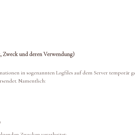
t, Zweck und deren Verwendung)
ationen in sogenannten Logfiles auf dem Server temporär ge
rsendet. Namentlich:
n
olgenden Zwecken verarbeitet: