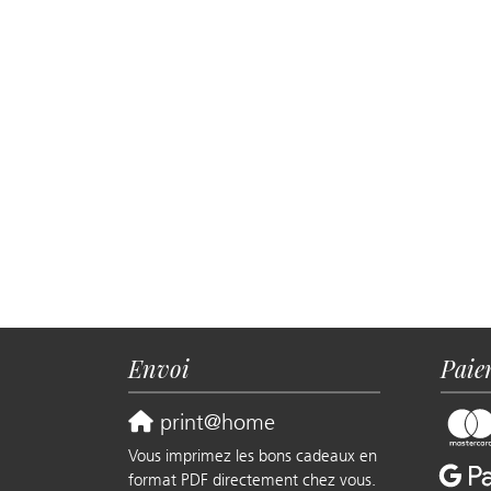
Envoi
Paie
print@home
Vous imprimez les bons cadeaux en
format PDF directement chez vous.