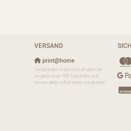
VERSAND
SIC
print@home
Die bestellten Gutscheine erhalten Sie
umgehend als PDF-Dokument und
können diese sofort selber ausdrucken.