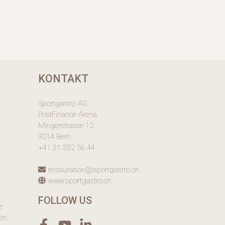
KONTAKT
Sportgastro AG
PostFinance Arena
Mingerstrasse 12
3014 Bern
+41 31 332 56 44
restauration@sportgastro.ch
www.sportgastro.ch
FOLLOW US
e
en.