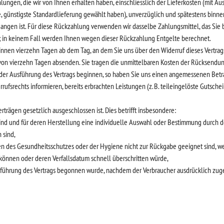
lungen, die wir von Ihnen erhalten haben, einschliesslich der Lieferkosten (mit Au
ne, günstigste Standardlieferung gewählt haben), unverzüglich und spätestens bin
gangen ist. Für diese Rückzahlung verwenden wir dasselbe Zahlungsmittel, das Sie b
; in keinem Fall werden Ihnen wegen dieser Rückzahlung Entgelte berechnet.
binnen vierzehn Tagen ab dem Tag, an dem Sie uns über den Widerruf dieses Vertra
st von vierzehn Tagen absenden. Sie tragen die unmittelbaren Kosten der Rücksendu
it der Ausführung des Vertrags beginnen, so haben Sie uns einen angemessenen Betra
ufsrechts informieren, bereits erbrachten Leistungen (z. B. teileingelöste Gutsch
rträgen gesetzlich ausgeschlossen ist. Dies betrifft insbesondere:
 sind und für deren Herstellung eine individuelle Auswahl oder Bestimmung durch d
 sind,
den des Gesundheitsschutzes oder der Hygiene nicht zur Rückgabe geeignet sind, w
 können oder deren Verfallsdatum schnell überschritten würde,
usführung des Vertrags begonnen wurde, nachdem der Verbraucher ausdrücklich zuges