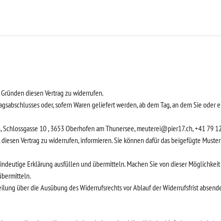
Gründen diesen Vertrag zu widerrufen.
ragsabschlusses oder, sofern Waren geliefert werden, ab dem Tag, an dem Sie oder e
, Schlossgasse 10 , 3653 Oberhofen am Thunersee, meuterei@pier17.ch, +41 79 120 
s, diesen Vertrag zu widerrufen, informieren. Sie können dafür das beigefügte Must
ndeutige Erklärung ausfüllen und übermitteln. Machen Sie von dieser Möglichkeit 
übermitteln.
tteilung über die Ausübung des Widerrufsrechts vor Ablauf der Widerrufsfrist absend