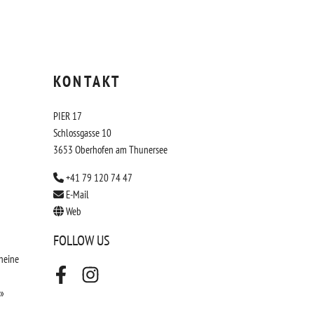
KONTAKT
PIER 17
Schlossgasse 10
3653 Oberhofen am Thunersee
+41 79 120 74 47
E-Mail
Web
FOLLOW US
heine
Facebook
Instagram
 »