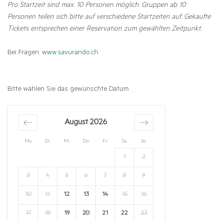
Pro Startzeit sind max. 10 Personen möglich. Gruppen ab 10
Personen teilen sich bitte auf verschiedene Startzeiten auf. Gekaufte
Tickets entsprechen einer Reservation zum gewählten Zeitpunkt.
Bei Fragen:
www.savurando.ch
Bitte wählen Sie das gewünschte Datum.
August 2026
Mo
Di
Mi
Do
Fr
Sa
So
1
2
3
4
5
6
7
8
9
10
11
12
13
14
15
16
17
18
19
20
21
22
23