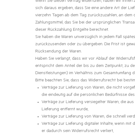
Wenn Sie diesen Vertrag widerrufen, haben wir Ihnen a
sich daraus ergeben, dass Sie eine andere Art der Li
vierzehn Tagen ab dem Tag zurückzuzahlen, an dem di
Zahlungsmittel, das Sie bei der ursprünglichen Trans
dieser Rückzahlung Entgelte berechnet.
Sie haben die Waren unverzüglich in jedem Fall späte
zurückzusenden oder zu übergeben. Die Frist ist gewa
Rücksendung der Waren.
Haben Sie verlangt, dass wir vor Ablauf der Widerruf
entspricht dem Anteil der bis zu dem Zeitpunkt, zu de
Dienstleistungen) im Verhältnis zum Gesamtumfang de
Bitte beachten Sie, dass das Widerrufsrecht bei besti
Verträge zur Lieferung von Waren, die nicht vorge
die eindeutig auf die persönlichen Bedürfnisse de
Verträge zur Lieferung versiegelter Waren, die a
Lieferung entfernt wurde,
Verträge zur Lieferung von Waren, die schnell ver
Verträge zur Lieferung digitaler Inhalte, wenn m
er dadurch sein Widerrufsrecht verliert,