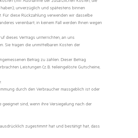
erkosten (mit Ausnahme der zusätzlichen Kosten, die
t haben), unverzüglich und spätestens binnen
t. Für diese Rückzahlung verwenden wir dasselbe
anderes vereinbart; in keinem Fall werden Ihnen wegen
uf dieses Vertrags unterrichten, an uns
n. Sie tragen die unmittelbaren Kosten der
 angemessenen Betrag zu zahlen. Dieser Betrag
brachten Leistungen (z. B. teileingelöste Gutscheine,
:
estimmung durch den Verbraucher massgeblich ist oder
 geeignet sind, wenn ihre Versiegelung nach der
ausdrücklich zugestimmt hat und bestätigt hat, dass