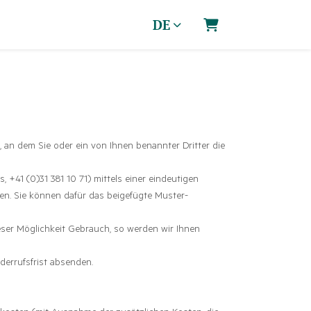
DE
Warenkorb
 an dem Sie oder ein von Ihnen benannter Dritter die
+41 (0)31 381 10 71) mittels einer eindeutigen
eren. Sie können dafür das beigefügte Muster-
eser Möglichkeit Gebrauch, so werden wir Ihnen
derrufsfrist absenden.