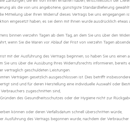
lle Zahlungen, die wir von Ihnen erhalten haben, einschliesslich der Lief
eferung als die von uns angebotene, günstigste Standardlieferung gewähl
e Mitteilung über Ihren Widerruf dieses Vertrags bei uns eingegangen is
aktion eingesetzt haben, es sei denn mit Ihnen wurde ausdrücklich etwas 
stens binnen vierzehn Tagen ab dem Tag, an dem Sie uns über den Widerr
hrt, wenn Sie die Waren vor Ablauf der Frist von vierzehn Tagen absende
sfrist mit der Ausführung des Vertrags beginnen, so haben Sie uns einen
m Sie uns über die Ausübung Ihres Widerrufsrechts informieren, bereits er
r vertraglich geschuldeten Leistungen.
mmten Verträgen gesetzlich ausgeschlossen ist. Dies betrifft insbesondere
fertigt sind und für deren Herstellung eine individuelle Auswahl oder B
s Verbrauchers zugeschnitten sind,
us Gründen des Gesundheitsschutzes oder der Hygiene nicht zur Rückgabe
derben können oder deren Verfallsdatum schnell überschritten würde,
it der Ausführung des Vertrags begonnen wurde, nachdem der Verbraucher 