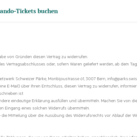
ando-Tickets buchen
abe von Gründen diesen Vertrag zu widerrufen.
des Vertragsabschlusses oder, sofern Waren geliefert werden, ab dem Tag,
zwerk Schweizer Pärke, Monbijoustrasse 61, 3007 Bern, info@parks.swiss, 
 eine E-Mail) über Ihren Entschluss, diesen Vertrag zu widerrufen, informi
chrieben ist.
ndere eindeutige Erklärung ausfüllen und übermitteln. Machen Sie von di
den Eingang eines solchen Widerrufs übermitteln.
e die Mitteilung über die Ausübung des Widerrufsrechts vor Ablauf der Wi