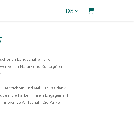
DE
Warenkorb
N
erschönen Landschaften und
r wertvollen Natur- und Kulturgüter
.
de Geschichten und viel Genuss dank
 zudem die Pärke in ihrem Engagement
d innovative Wirtschaft. Die Pärke