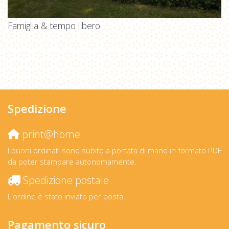
Famiglia & tempo libero
Spedizione
print@home
I buoni ordinati sono subito a portata di mano in formato PDF
da poter stampare autonomamente.
Spedizione postale
L'ordine è stato inviato per posta.
Pagamento sicuro