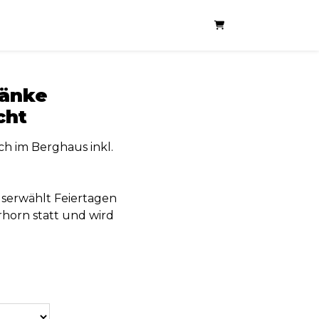
Warenkorb
ränke
cht
h im Berghaus inkl.
serwählt Feiertagen
horn statt und wird