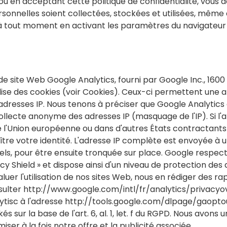
/ou en acceptant cette politique de confidentialité, vous
rsonnelles soient collectées, stockées et utilisées, même a
out moment en activant les paramètres du navigateur des
e de site Web Google Analytics, fourni par Google Inc., 1
lise des cookies (voir Cookies). Ceux-ci permettent une an
adresses IP. Nous tenons à préciser que Google Analytics 
collecte anonyme des adresses IP (masquage de l'IP). Si l
e l'Union européenne ou dans d'autres États contractants
ître votre identité. L'adresse IP complète est envoyée à 
s, pour être ensuite tronquée sur place. Google respecte 
y Shield » et dispose ainsi d'un niveau de protection des 
uer l'utilisation de nos sites Web, nous en rédiger des ra
onsulter http://www.google.com/intl/fr/analytics/privacy
ytisc à l'adresse http://tools.google.com/dlpage/gaopto
 sur la base de l'art. 6, al. 1, let. f du RGPD. Nous avons u
ser à la fois notre offre et la publicité associée.