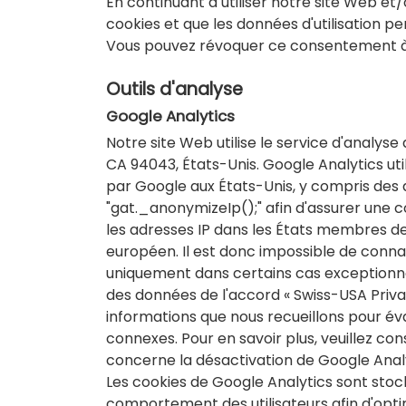
En continuant à utiliser notre site Web et
cookies et que les données d'utilisation pe
Vous pouvez révoquer ce consentement à t
Outils d'analyse
Google Analytics
Notre site Web utilise le service d'analys
CA 94043, États-Unis. Google Analytics uti
par Google aux États-Unis, y compris des 
"gat._anonymizeIp();" afin d'assurer une 
les adresses IP dans les États membres d
européen. Il est donc impossible de conna
uniquement dans certains cas exceptionnel
des données de l'accord « Swiss-USA Privac
informations que nous recueillons pour éval
connexes. Pour en savoir plus, veuillez c
concerne la désactivation de Google Anal
Les cookies de Google Analytics sont stockés
comportement des utilisateurs afin d'optimi