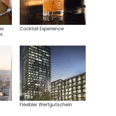
as
Cocktail Experience
is
Flexibler Wertgutschein