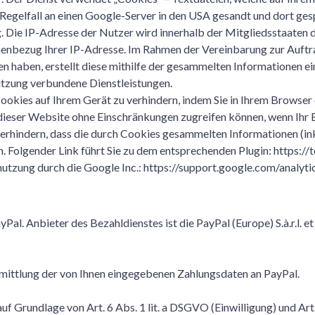
gelfall an einen Google-Server in den USA gesandt und dort gesp
g. Die IP-Adresse der Nutzer wird innerhalb der Mitgliedsstaaten
onenbezug Ihrer IP-Adresse. Im Rahmen der Vereinbarung zur Auft
en haben, erstellt diese mithilfe der gesammelten Informationen 
utzung verbundene Dienstleistungen.
Cookies auf Ihrem Gerät zu verhindern, indem Sie in Ihrem Browser
n dieser Website ohne Einschränkungen zugreifen können, wenn Ihr
erhindern, dass die durch Cookies gesammelten Informationen (inkl
. Folgender Link führt Sie zu dem entsprechenden Plugin: https:
nnutzung durch die Google Inc.: https://support.google.com/anal
l. Anbieter des Bezahldienstes ist die PayPal (Europe) S.à.r.l. et
rmittlung der von Ihnen eingegebenen Zahlungsdaten an PayPal.
uf Grundlage von Art. 6 Abs. 1 lit. a DSGVO (Einwilligung) und Art