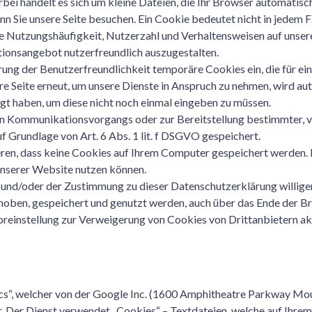
bei handelt es sich um kleine Dateien, die Ihr Browser automatisch
 Sie unsere Seite besuchen. Ein Cookie bedeutet nicht in jedem Fal
ie Nutzungshäufigkeit, Nutzerzahl und Verhaltensweisen auf unsere
ionsangebot nutzerfreundlich auszugestalten.
rung der Benutzerfreundlichkeit temporäre Cookies ein, die für e
e Seite erneut, um unsere Dienste in Anspruch zu nehmen, wird aut
igt haben, um diese nicht noch einmal eingeben zu müssen.
en Kommunikationsvorgangs oder zur Bereitstellung bestimmter, v
f Grundlage von Art. 6 Abs. 1 lit. f DSGVO gespeichert.
eren, dass keine Cookies auf Ihrem Computer gespeichert werden.
 unserer Website nutzen können.
und/oder der Zustimmung zu dieser Datenschutzerklärung willigen
en, gespeichert und genutzt werden, auch über das Ende der Bro
oreinstellung zur Verweigerung von Cookies von Drittanbietern akt
ics“, welcher von der Google Inc. (1600 Amphitheatre Parkway Mo
 Der Dienst verwendet „Cookies“ – Textdateien, welche auf Ihrem