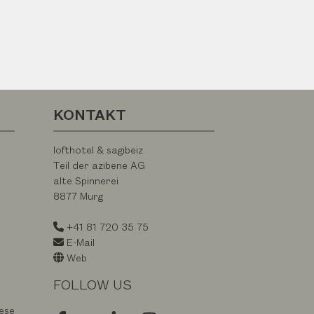
KONTAKT
lofthotel & sagibeiz
Teil der azibene AG
alte Spinnerei
8877 Murg
+41 81 720 35 75
E-Mail
Web
FOLLOW US
ese