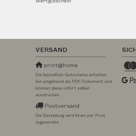
Wertgutschein
VERSAND
SIC
print@home
Die bestellten Gutscheine erhalten
Sie umgehend als PDF-Dokument und
können diese sofort selber
ausdrucken.
Postversand
Die Bestellung wird Ihnen per Post
zugesendet.