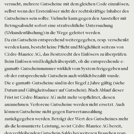
versucht, mehrere Gutscheine mit dem gleichen Code einzulösen,
selbst wenn der Ersteinlöser nicht der rechtskräftige Inhaber des
Gutscheines sein sollte. Vielmehr kann gegen den Aussteller mit
Betrugsabsicht sofort eine strafrechtliche Untersuchung
(Urkundenfälschung) in die Wege geleitet werden.
Da ein Gutschein entsprechend weitergegeben, resp. verschenkt
werden kann, besteht keine Pflicht und Möglichkeit seitens von
Cèdre-Maurice AG, das Besitzrecht des Einlösers zu überprüfen.
Beim Einlösen wird lediglich überprüft, ob die entsprechende e-
guma®-Gutscheinnummer wirklich vom System freigegeben und
ob der entsprechende Gutschein auch wirklich bezahlt wurde.
Die e-guma®-Gutscheine sind in der Regel 2 Jahre gültig (siehe
Datum und Gültigkeitsdauer auf Gutschein). Nach Ablauf dieser
Frist ist Cèdre-Maurice AG nicht mehr verpflichtet, diesen
anzunehmen. Verlorene Gutscheine werden nicht ersetzt. Auch
können Gutscheine nicht gegen Barwertauszahlung
zurückgegeben werden. Beträgt der Wert des Gutscheines mehr
als die konsumierte Leistung, so ist Cèdre-Maurice AG bereit,
den verbleibenden Gutschein-Saldo bei weiteren Besuchen resp.