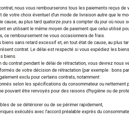
 contrat, nous vous rembourserons tous les paiements reçus de vot
t de votre choix éventuel d’un mode de livraison autre que le m
t de cause, au plus tard quatorze jours à compter du jour où nou
 en utilisant le même moyen de paiement que celui utilisé pour 
cas, ce remboursement ne vous occasionnera de frais.
 biens sans retard excessif et, en tout état de cause, au plus t
ésent contrat. Le délai est respecté si vous expédiez les biens a
s biens.
u contrat pendant le délai de rétractation, vous devrez nous ve
rmés de votre décision de rétractation (par exemple : bons parti
légalement exclu pour certains contrats, notamment :
tionnés selon les spécifications du consommateur ou nettement 
ne pouvant être renvoyés pour des raisons d'hygiène ou de prote
ibles de se détériorer ou de se périmer rapidement,
riques exécutés avec l’accord préalable exprès du consommateur