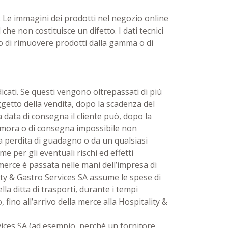
e. Le immagini dei prodotti nel negozio online
che non costituisce un difetto. I dati tecnici
itto di rimuovere prodotti dalla gamma o di
dicati. Se questi vengono oltrepassati di più
’oggetto della vendita, dopo la scadenza del
data di consegna il cliente può, dopo la
di mora o di consegna impossibile non
da perdita di guadagno o da un qualsiasi
 per gli eventuali rischi ed effetti
merce è passata nelle mani dell’impresa di
lity & Gastro Services SA assume le spese di
lla ditta di trasporti, durante i tempi
o, fino all’arrivo della merce alla Hospitality &
rvices SA (ad esempio, perché un fornitore