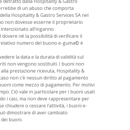
 detratto dalla Hospitality & Gastro
tterrebbe di un abuso che comporta
ella Hospitality & Gastro Services SA nel
ono non dovesse esserne il proprietario
 intenzionato all’inganno.
vere né la possibilità di verificare il
 il relativo numero del buono e-guma© è
ere la data e la durata di validità sul
riti non vengono sostituiti. I buoni non
alla prestazione ricevuta, Hospitality &
l caso non c’è nessun diritto al pagamento
i buoni come mezzo di pagamento. Per motivi
po. Ciò vale in particolare per i buoni usati
ndo i casi, ma non deve rappresentare per
 chiudere o cessare l’attività, i buoni e-
uò dimostrare di aver cambiato
 dei buoni.