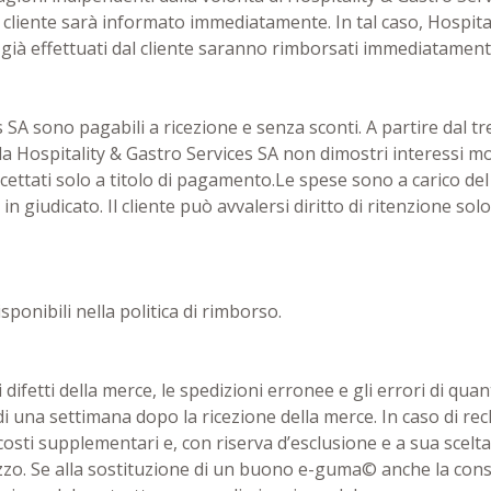
 cliente sarà informato immediatamente. In tal caso, Hospitali
ià effettuati dal cliente saranno rimborsati immediatamente. 
 SA sono pagabili a ricezione e senza sconti. A partire dal tre
a Hospitality & Gastro Services SA non dimostri interessi mor
ettati solo a titolo di pagamento.Le spese sono a carico d
in giudicato. Il cliente può avvalersi diritto di ritenzione s
sponibili nella politica di rimborso.
difetti della merce, le spedizioni erronee e gli errori di quan
rdi una settimana dopo la ricezione della merce. In caso di rec
sti supplementari e, con riserva d’esclusione e a sua scelta
ezzo. Se alla sostituzione di un buono e-guma© anche la c