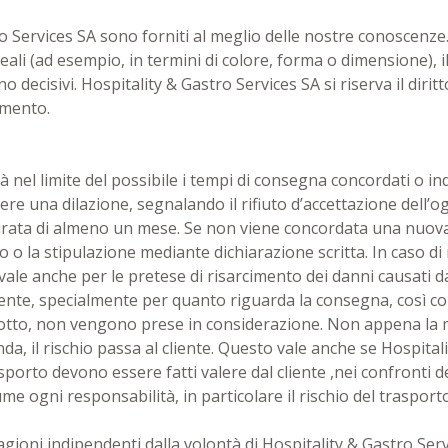
tro Services SA sono forniti al meglio delle nostre conoscenz
eali (ad esempio, in termini di colore, forma o dimensione), il 
o decisivi. Hospitality & Gastro Services SA si riserva il dir
omento.
à nel limite del possibile i tempi di consegna concordati o in
hiedere una dilazione, segnalando il rifiuto d’accettazione dell
rata di almeno un mese. Se non viene concordata una nuova 
to o la stipulazione mediante dichiarazione scritta. In caso 
 vale anche per le pretese di risarcimento dei danni causati 
rente, specialmente per quanto riguarda la consegna, così come
odotto, non vengono prese in considerazione. Non appena la 
enda, il rischio passa al cliente. Questo vale anche se Hospita
sporto devono essere fatti valere dal cliente ,nei confronti de
ssume ogni responsabilità, in particolare il rischio del trasport
agioni indipendenti dalla volontà di Hospitality & Gastro Se