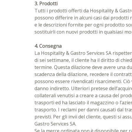
3. Prodotti
Tutti i prodotti offerti da Hospitality & Gas
possono differire in alcuni casi dai prodotti r
e le descrizioni fornite per ogni prodotto son
sostituirli con nuovi prodotti in qualsiasi m
4. Consegna
La Hospitality & Gastro Services SA rispetter
di sei settimane, il cliente ha il diritto di c
termine. Questa dilazione deve avere una du
scadenza della dilazione, recedere il contrat
possono essere rivendicati risarcimenti. Ciò
danno indiretto. Ulteriori pretese dell’acqui
collaterali venutisi a creare a causa del pr
trasporti ed ha lasciato il magazzino o l’azi
trasporto. I reclami per danni causati dal tra
previsti. Per gli invii del cliente, questi si a
Gastro Services SA.
Se la merce ordinata non è disponibile per r