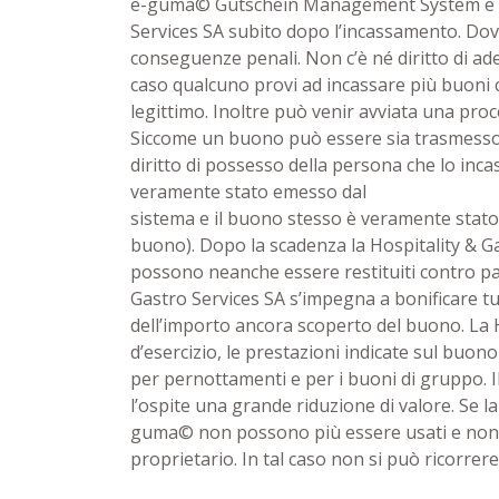
e-guma© Gutschein Management System e il ri
Services SA subito dopo l’incassamento. Dov
conseguenze penali. Non c’è né diritto di ad
caso qualcuno provi ad incassare più buoni c
legittimo. Inoltre può venir avviata una proc
Siccome un buono può essere sia trasmesso sia
diritto di possesso della persona che lo inc
veramente stato emesso dal
sistema e il buono stesso è veramente stato 
buono). Dopo la scadenza la Hospitality & Ga
possono neanche essere restituiti contro pag
Gastro Services SA s’impegna a bonificare tu
dell’importo ancora scoperto del buono. La 
d’esercizio, le prestazioni indicate sul buon
per pernottamenti e per i buoni di gruppo. 
l’ospite una grande riduzione di valore. Se la
guma© non possono più essere usati e non è
proprietario. In tal caso non si può ricorrer