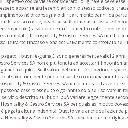
spettivo codice viene considerato l’originale e deve essere
essero apparire altri esemplari con lo stesso codice, si tra
empimento né di consegna o di risarcimento danni, da parte d
on lo stesso codice, neanche se il primo ad incassare il bu
edura penale (falsificazione di documenti) contro l’emittente
 regalato, la Hospitality & Gastro Services SA non ha né il do
assa. Durante l’incasso viene esclusivamente controllato se
pagato. I buoni e-guma© sono generalmente validi 2 anni (ved
stro Services SA non è più tenuta ad accettarli. I buoni smar
amento liquido. Se il valore del buono è superiore rispetto 
tto il saldo rimanente per altre visite o consumazioni. In ta
Hospitality & Gastro Services SA non è tenuta ad accettare 
o possono essere eseguite o garantite solo se riservate in tem
Il servizio descritto sui buoni può variare leggermente seco
 Hospitality & Gastro Services SA per qualsiasi motivo dovesse
 pagata alcuna indennità. Questo vale anche se l’azienda p
e a Hospitality & Gastro Services SA come emittente originale