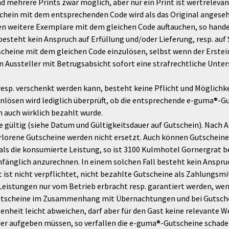
d mehrere Prints zwar möglich, aber nur ein Print ist wertreleva
ein mit dem entsprechenden Code wird als das Original angeseh
n weitere Exemplare mit dem gleichen Code auftauchen, so handel
besteht kein Anspruch auf Erfüllung und/oder Lieferung, resp. au
cheine mit dem gleichen Code einzulösen, selbst wenn der Erstein
n Aussteller mit Betrugsabsicht sofort eine strafrechtliche Unt
esp. verschenkt werden kann, besteht keine Pflicht und Möglichk
Einlösen wird lediglich überprüft, ob die entsprechende e-guma®
 auch wirklich bezahlt wurde.
e gültig (siehe Datum und Gültigkeitsdauer auf Gutschein). Nach A
erlorene Gutscheine werden nicht ersetzt. Auch können Gutschei
ls die konsumierte Leistung, so ist 3100 Kulmhotel Gornergrat b
änglich anzurechnen. In einem solchen Fall besteht kein Anspru
ist nicht verpflichtet, nicht bezahlte Gutscheine als Zahlungsm
eistungen nur vom Betrieb erbracht resp. garantiert werden, wen
ür Gutscheine im Zusammenhang mit Übernachtungen und bei Gutsch
enheit leicht abweichen, darf aber für den Gast keine relevante 
r aufgeben müssen, so verfallen die e-guma®-Gutscheine schadener