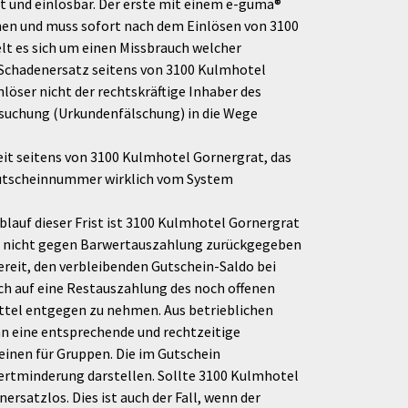
nt und einlösbar. Der erste mit einem e-guma®
en und muss sofort nach dem Einlösen von 3100
t es sich um einen Missbrauch welcher
f Schadenersatz seitens von 3100 Kulmhotel
löser nicht der rechtskräftige Inhaber des
ersuchung (Urkundenfälschung) in die Wege
eit seitens von 3100 Kulmhotel Gornergrat, das
-Gutscheinnummer wirklich vom System
blauf dieser Frist ist 3100 Kulmhotel Gornergrat
ne nicht gegen Barwertauszahlung zurückgegeben
ereit, den verbleibenden Gutschein-Saldo bei
ch auf eine Restauszahlung des noch offenen
ittel entgegen zu nehmen. Aus betrieblichen
n eine entsprechende und rechtzeitige
einen für Gruppen. Die im Gutschein
Wertminderung darstellen. Sollte 3100 Kulmhotel
satzlos. Dies ist auch der Fall, wenn der