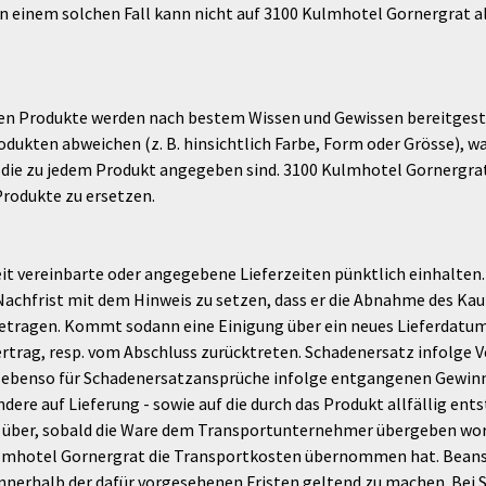
 einem solchen Fall kann nicht auf 3100 Kulmhotel Gornergrat al
n Produkte werden nach bestem Wissen und Gewissen bereitgest
odukten abweichen (z. B. hinsichtlich Farbe, Form oder Grösse), w
die zu jedem Produkt angegeben sind. 3100 Kulmhotel Gornergrat 
rodukte zu ersetzen.
it vereinbarte oder angegebene Lieferzeiten pünktlich einhalten
 Nachfrist mit dem Hinweis zu setzen, dass er die Abnahme des Ka
etragen. Kommt sodann eine Einigung über ein neues Lieferdatum 
Vertrag, resp. vom Abschluss zurücktreten. Schadenersatz infolge
t ebenso für Schadenersatzansprüche infolge entgangenen Gewinn
ere auf Lieferung - sowie auf die durch das Produkt allfällig en
 über, sobald die Ware dem Transportunternehmer übergeben worde
 Kulmhotel Gornergrat die Transportkosten übernommen hat. Bea
rhalb der dafür vorgesehenen Fristen geltend zu machen. Bei Se