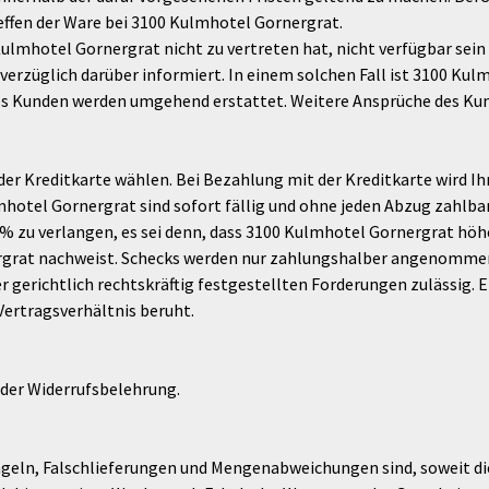
effen der Ware bei 3100 Kulmhotel Gornergrat.
ulmhotel Gornergrat nicht zu vertreten hat, nicht verfügbar sein (
unverzüglich darüber informiert. In einem solchen Fall ist 3100 K
des Kunden werden umgehend erstattet. Weitere Ansprüche des Kun
er Kreditkarte wählen. Bei Bezahlung mit der Kreditkarte wird 
hotel Gornergrat sind sofort fällig und ohne jeden Abzug zahlba
% zu verlangen, es sei denn, dass 3100 Kulmhotel Gornergrat höh
rgrat nachweist. Schecks werden nur zahlungshalber angenommen
r gerichtlich rechtskräftig festgestellten Forderungen zulässig.
ertragsverhältnis beruht.
 der Widerrufsbelehrung.
ln, Falschlieferungen und Mengenabweichungen sind, soweit d