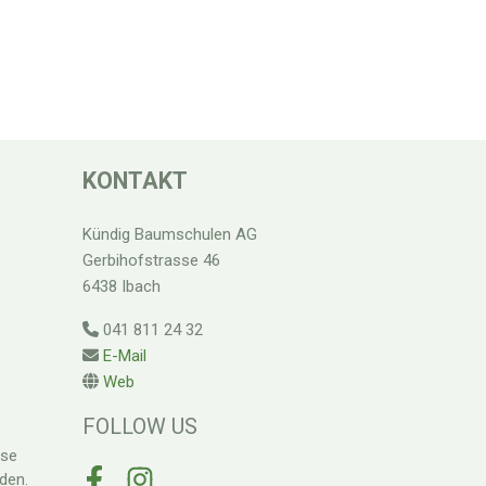
KONTAKT
Kündig Baumschulen AG
Gerbihofstrasse 46
6438 Ibach
041 811 24 32
E-Mail
Web
FOLLOW US
ese
den.