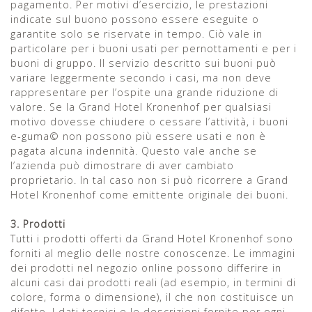
pagamento. Per motivi d’esercizio, le prestazioni
indicate sul buono possono essere eseguite o
garantite solo se riservate in tempo. Ciò vale in
particolare per i buoni usati per pernottamenti e per i
buoni di gruppo. Il servizio descritto sui buoni può
variare leggermente secondo i casi, ma non deve
rappresentare per l’ospite una grande riduzione di
valore. Se la Grand Hotel Kronenhof per qualsiasi
motivo dovesse chiudere o cessare l’attività, i buoni
e-guma© non possono più essere usati e non è
pagata alcuna indennità. Questo vale anche se
l’azienda può dimostrare di aver cambiato
proprietario. In tal caso non si può ricorrere a Grand
Hotel Kronenhof come emittente originale dei buoni.
3. Prodotti
Tutti i prodotti offerti da Grand Hotel Kronenhof sono
forniti al meglio delle nostre conoscenze. Le immagini
dei prodotti nel negozio online possono differire in
alcuni casi dai prodotti reali (ad esempio, in termini di
colore, forma o dimensione), il che non costituisce un
difetto. I dati tecnici e le descrizioni fornite per ogni