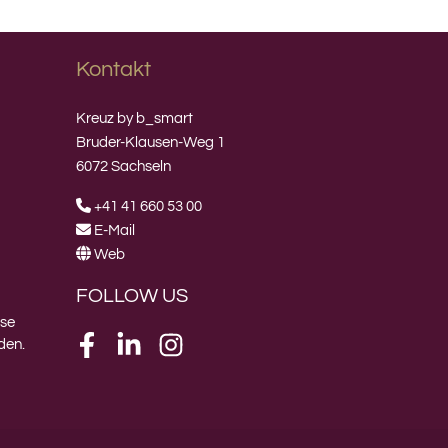
Kontakt
Kreuz by b_smart
Bruder-Klausen-Weg 1
6072 Sachseln
+41 41 660 53 00
E-Mail
Web
FOLLOW US
ese
den.
Facebook
LinkedIn
Instagram