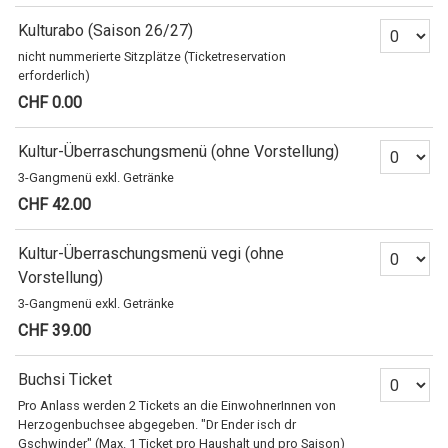
Anzahl Ti
Kulturabo (Saison 26/27)
nicht nummerierte Sitzplätze (Ticketreservation
erforderlich)
CHF 0.00
Anzahl Ti
Kultur-Überraschungsmenü (ohne Vorstellung)
3-Gangmenü exkl. Getränke
CHF 42.00
Anzahl Ti
Kultur-Überraschungsmenü vegi (ohne
Vorstellung)
3-Gangmenü exkl. Getränke
CHF 39.00
Anzahl Ti
Buchsi Ticket
Pro Anlass werden 2 Tickets an die EinwohnerInnen von
Herzogenbuchsee abgegeben. "Dr Ender isch dr
Gschwinder" (Max. 1 Ticket pro Haushalt und pro Saison)