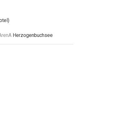
otel)
ArenA
Herzogenbuchsee