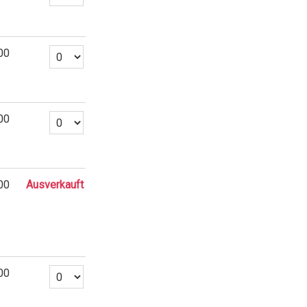
Anzahl Tickets Kultur-Überraschungsmenü (ohne Vorstellu
00
Anzahl Tickets Kultur-Überraschungsmenü vegi (ohne Vorst
00
00
Ausverkauft
Anzahl Tickets KulturLegi Ticket
00