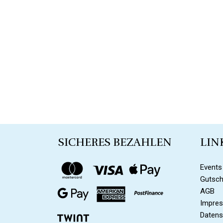
SICHERES BEZAHLEN
LIN
Events
Gutsch
AGB
Impre
Datens