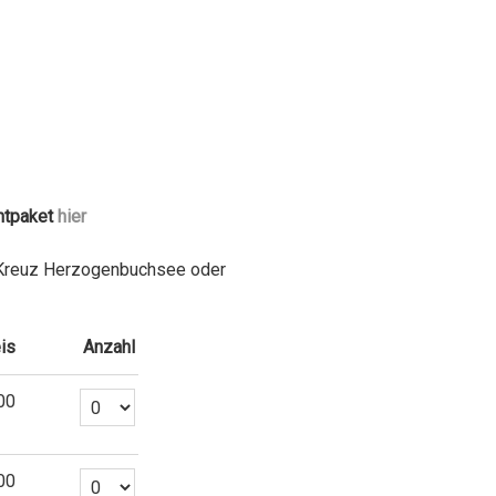
entpaket
hier
im Kreuz Herzogenbuchsee oder
is
Anzahl
Anzahl Tickets Anlass Ticket
00
Anzahl Tickets Kulturabo (Saison 26/27)
00