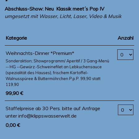
*
Abschluss-Show: Neu
Klassik meet´s Pop IV
umgesetzt mit Wasser, Licht, Laser, Video & Musik
Kategorie
Anzahl
Anzahl T
Weihnachts-Dinner *Premium*
Sonderaktion; Showprogramm/ Aperitif / 3 Gang-Menü
-- HG --Gewürz.-Schweinefilet an Lebkuchensauce
(spezialität des Hauses), frischem Kartoffel-
Walnusspüree & Buttermöhrchen P.p.P. 99,90 statt
119,90
99,90 €
Anzahl Ti
Staffelpreise ab 30 Pers. bitte auf Anfrage
unter info@klippswasserwelt.de
0,00 €