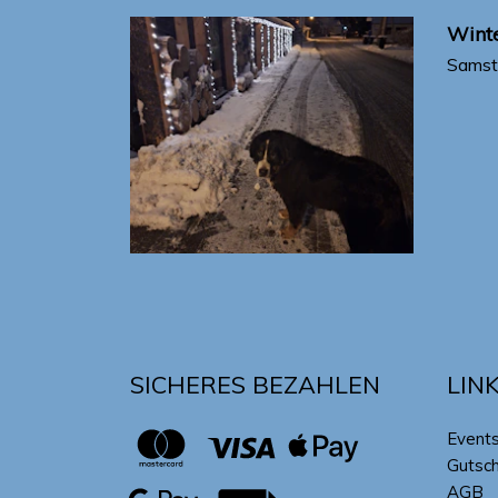
Winte
Samst
SICHERES BEZAHLEN
LIN
Event
Gutsc
AGB