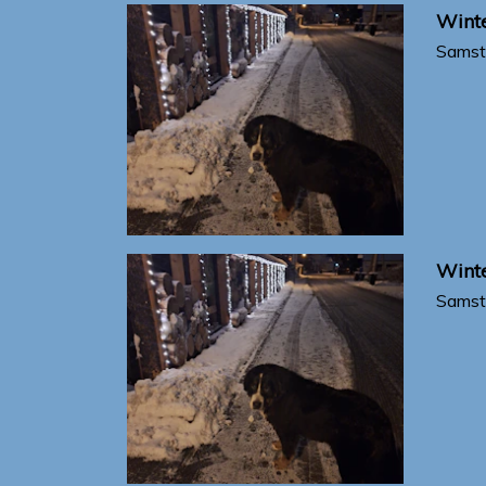
Winte
Samst
Winte
Samst