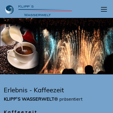
Erlebnis - Kaffeezeit
KLIPP`S WASSERWELT
® präsentiert
K a f f e e z e i t