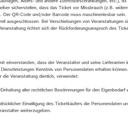
auflagen, Alters- und andere Zutrittsbeschränkungen, etc.), ist 
elber sicherstellen, dass das Ticket vor Missbrauch (z.B. wider
st. Der QR-Code und/oder Barcode muss maschinenlesbar sein.
ell ausgeschlossen. Bei Verschiebungen von Veranstaltungen si
Veranstaltung richtet sich der Rückforderungsanspruch des Tic
amit einverstanden, dass der Veranstalter und seine Lieferante
n Dienstleistungen Kenntnis von Personendaten erhalten könn
ür die Veranstaltung dienlich, verwendet.
Einhaltung aller rechtlichen Bestimmungen für den Eigenbedarf 
sdrücklicher Einwilligung des Ticketkäufers die Personendaten u
ranstalter weiterzugeben.