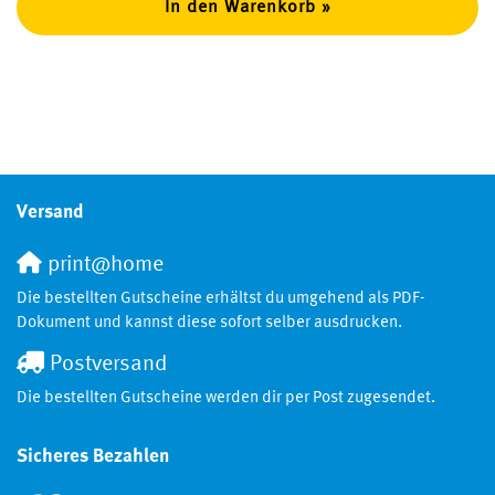
In den Warenkorb »
Versand
print@home
Die bestellten Gutscheine erhältst du umgehend als PDF-
Dokument und kannst diese sofort selber ausdrucken.
Postversand
Die bestellten Gutscheine werden dir per Post zugesendet.
Sicheres Bezahlen