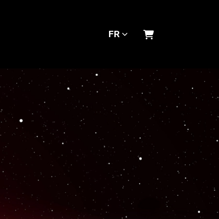
FR
PANIER