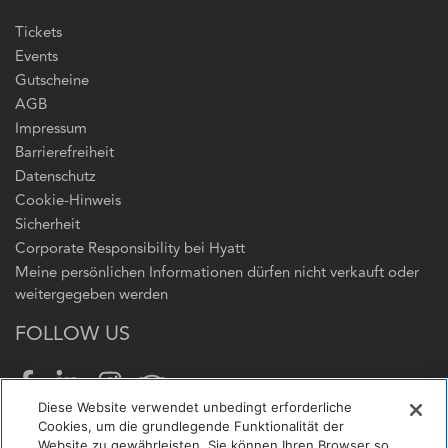
Tickets
Events
Gutscheine
AGB
Impressum
Barrierefreiheit
Datenschutz
Cookie-Hinweis
Sicherheit
Corporate Responsibility bei Hyatt
Meine persönlichen Informationen dürfen nicht verkauft oder
weitergegeben werden
FOLLOW US
Facebook
LinkedIn
Instagram
Tripadvisor
Diese Website verwendet unbedingt erforderliche
Cookies, um die grundlegende Funktionalität der
KONTAKT
Website zu gewährleisten. Sie können Ihren Browser so