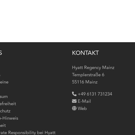
S
KONTAKT
Hyatt Regency Mainz
s
Templerstraße 6
eine
55116 Mainz
+49 6131 731234
ssum
E-Mail
efreiheit
Web
chutz
-Hinweis
eit
ate Responsibility bei Hyatt