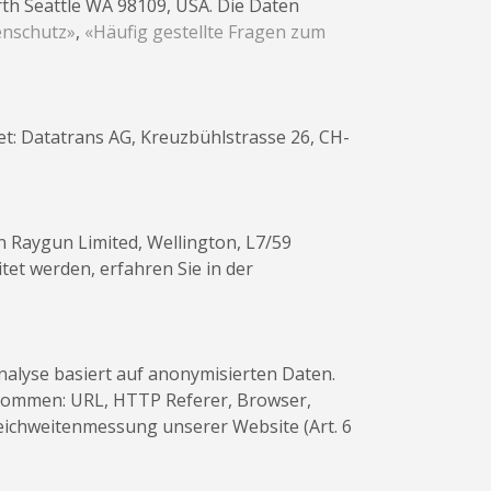
rth Seattle WA 98109, USA. Die Daten
enschutz»
,
«Häufig gestellte Fragen zum
t: Datatrans AG, Kreuzbühlstrasse 26, CH-
 Raygun Limited, Wellington, L7/59
et werden, erfahren Sie in der
nalyse basiert auf anonymisierten Daten.
enommen: URL, HTTP Referer, Browser,
eichweitenmessung unserer Website (Art. 6