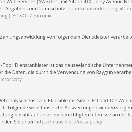
 Web Services (AWS) Inc., mit Sitz in 410 Terry Avenue No
ert. Angaben zum Datenschutz:
Datenschutzerklärung
,
«Dat
ung (DSGVO)-Zentrum»
ahlungsabwicklung von folgendem Dienstleister verarbeite
-Tool. Dienstanbieter ist das neuseeländische Unternehmen
r die Daten, die durch die Verwendung von Raygun verarbeit
om/privacy
analysedienst von Plausible mit Sitz in Estland. Die Weba
glich. Folgende webstatistische Auswertungen werden vorg
eitung beruht auf unserem berechtigten Interesse an der R
 finden Sie unter
https://plausible.io/data-policy