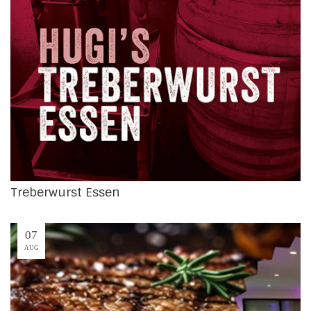
Treberwurst Essen
07
AUG