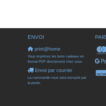
ENVOI
PAI
print@home
Vous imprimez les bons cadeaux en
format PDF directement chez vous.
Envoi par courrier
La commande vous sera envoyée par
la poste.