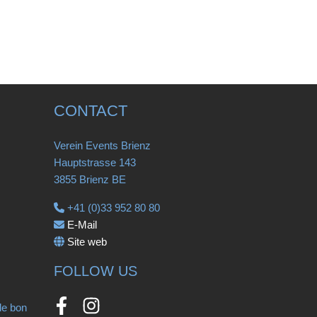
CONTACT
Verein Events Brienz
Hauptstrasse 143
3855 Brienz BE
+41 (0)33 952 80 80
E-Mail
Site web
FOLLOW US
le bon
Facebook
Instagram