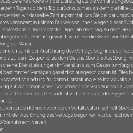
 dass Sie eine andere Art der Lieferung als die von uns angebo
ierzehn Tagen ab dem Tag zurückzuzahlen, an dem die Mitteilun
rwenden wir dasselbe Zahlungsmittel, das Sie bei der ursprüng
res vereinbart; in keinem Fall werden Ihnen wegen dieser Rüc
ll spätestens binnen vierzehn Tagen ab dem Tag, an dem Sie u
bergeben. Die Frist ist gewahrt, wenn Sie die Waren vor Ablauf
dung der Waren.
Widerrufsfrist mit der Ausführung des Vertrags beginnen, so h
er bis zu dem Zeitpunkt, zu dem Sie uns über die Ausübung Ihr
utscheine, Dienstleistungen) im Verhältnis zum Gesamtumfang 
ei bestimmten Verträgen gesetzlich ausgeschlossen ist. Dies be
t vorgefertigt sind und für deren Herstellung eine individuel
utig auf die persönlichen Bedürfnisse des Verbrauchers zuges
, die aus Gründen des Gesundheitsschutzes oder der Hygiene n
urde,
nell verderben können oder deren Verfallsdatum schnell übersc
 wenn mit der Ausführung des Vertrags begonnen wurde, nachd
Widerrufsrecht verliert,
en.