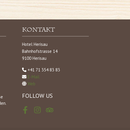
Kontakt
Hotel Herisau
Bahnhofstrasse 14
9100 Herisau
+41 71 354 83 83
E-Mail
Web
FOLLOW US
se
den.
Facebook
Instagram
Tripadvisor