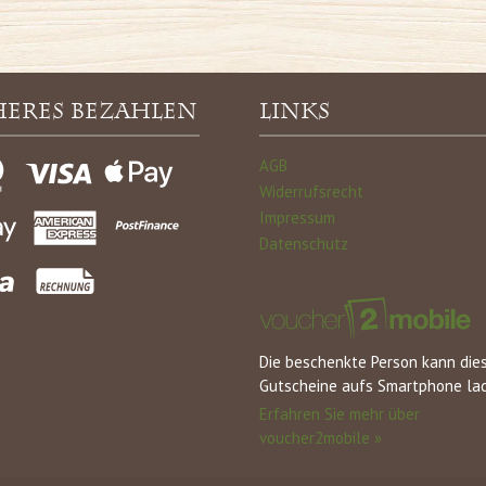
heres Bezahlen
Links
AGB
Widerrufsrecht
Impressum
Datenschutz
Die beschenkte Person kann die
Gutscheine aufs Smartphone la
Erfahren Sie mehr über
voucher2mobile »