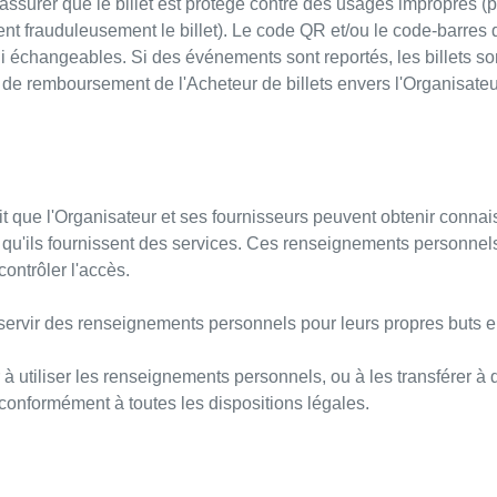
it s'assurer que le billet est protégé contre des usages impropres 
t frauduleusement le billet). Le code QR et/ou le code-barres d
 ni échangeables. Si des événements sont reportés, les billets 
de remboursement de l'Acheteur de billets envers l'Organisateu
ait que l'Organisateur et ses fournisseurs peuvent obtenir conn
et qu'ils fournissent des services. Ces renseignements personne
contrôler l'accès.
e servir des renseignements personnels pour leurs propres buts 
 utiliser les renseignements personnels, ou à les transférer à de
conformément à toutes les dispositions légales.