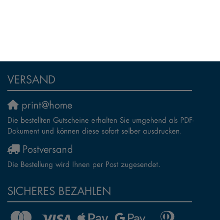
VERSAND
print@home
Die bestellten Gutscheine erhalten Sie umgehend als PDF-
Dokument und können diese sofort selber ausdrucken.
Postversand
Die Bestellung wird Ihnen per Post zugesendet.
SICHERES BEZAHLEN